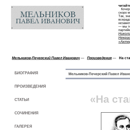
читайте
Кочерги
скоро м
Так, зн
всерадо
незаме
— мы т
партийку
Никола
Некра
«Акте
Мельников-Печерский Павел Иванович
—
Произведения
—
На ст
БИОГРАФИЯ
Мельников-Печерский Павел Иван
ПРОИЗВЕДЕНИЯ
«На ст
СТАТЬИ
СОЧИНЕНИЯ
ГАЛЕРЕЯ