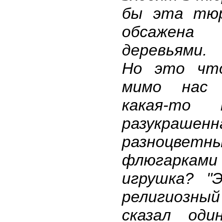
бы эта тю
обсажена
деревьями.
Но это чт
мимо нас 
какая-то м
разукрашенн
разноцветн
флюгаркам
игрушка? "
религиозный 
сказал оди