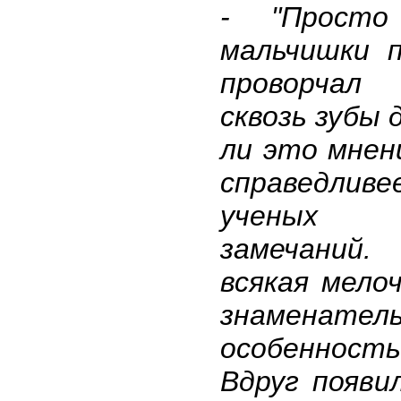
- "Просто
мальчишки п
проворчал
сквозь зубы 
ли это мнен
справедли
ученых
замечаний.
всякая мелоч
знаменател
особенность
Вдруг появил