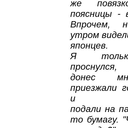
же повязк
поясницы - 
Впрочем, 
утром видел
японцев.
Я толь
проснулся
донес м
приезжали 
и
подали на па
то бумагу. 