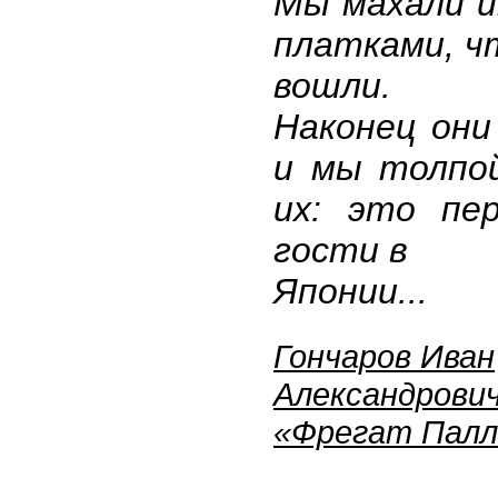
Мы махали и
платками, ч
вошли.
Наконец они
и мы толпо
их: это пе
гости в
Японии...
Гончаров Иван
Александрови
«Фрегат Палл