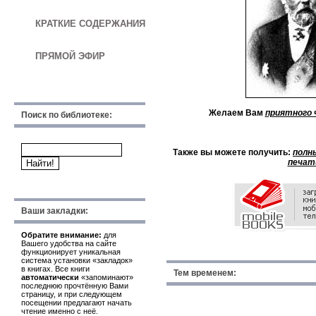
КРАТКИЕ СОДЕРЖАНИЯ
ПРЯМОЙ ЭФИР
Желаем Вам
приятного 
Поиск по библиотеке:
Также вы можете получить:
полн
печат
Ваши закладки:
Обратите внимание:
для
Вашего удобства на сайте
функционирует уникальная
система установки «закладок»
в книгах. Все книги
Тем временем:
автоматически
«запоминают»
последнюю прочтённую Вами
страницу, и при следующем
посещении предлагают начать
...
чтение именно с неё.