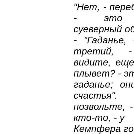
"Нет, - пере
- это 
суеверный о
- "Гаданье,
третий, -
видите, ещ
плывет? - э
гаданье; о
счастья".
позвольте, -
кто-то, - у
Кемпфера гов