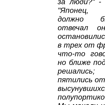
за люди?" - 
"Японец,
должно б
отвечал о
остановили
в трех от ф
что-то гов
но ближе по
решалис
пятились о
высунувш
полупортик