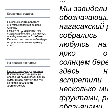
Мы завидели
Коррекция ошибок:
обозначающ
На нашем сайте работает
нагасакский 
система коррекции ошибок
Orphus
.
Пожалуйста, выделите текст,
собрались
содержащий орфографическую
ошибку и нажмите
Ctrl+Enter
.
Письмо с текстом ошибки будет
любуясь на
отправлено администратору
сайта.
ярко обл
солнцем бере
На правах рекламы:
здесь 
Систематизация документов
В компании Архивируем.ру
обеспечат сохранность ваших
встретил
бумаг и гарантируют полную
конфиденциальность.
archiviruem.ru
несколько ми
фруктами, р
обезья