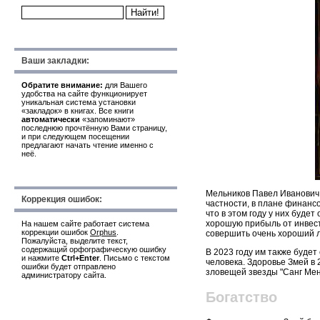
Ваши закладки:
Обратите внимание:
для Вашего
удобства на сайте функционирует
уникальная система установки
«закладок» в книгах. Все книги
автоматически
«запоминают»
последнюю прочтённую Вами страницу,
и при следующем посещении
предлагают начать чтение именно с
неё.
Мельников Павел Иванович 
Коррекция ошибок:
частности, в плане финансо
что в этом году у них буде
хорошую прибыль от инвести
На нашем сайте работает система
коррекции ошибок
Orphus
.
совершить очень хороший л
Пожалуйста, выделите текст,
содержащий орфографическую ошибку
В 2023 году им также буде
и нажмите
Ctrl+Enter
. Письмо с текстом
человека. Здоровье Змей в
ошибки будет отправлено
зловещей звезды "Санг Мен
администратору сайта.
Богатство