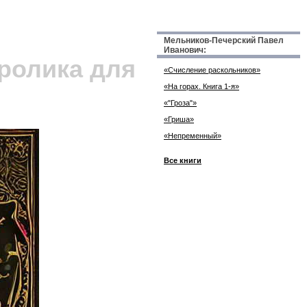
Мельников-Печерский Павел
Иванович:
Кролика для
«Счисление раскольников»
«На горах. Книга 1-я»
«"Гроза"»
«Гриша»
«Непременный»
Все книги