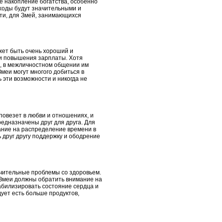
ее накопление богатства, особенно
оходы будут значительными и
сти, для Змей, занимающихся
ожет быть очень хороший и
 и повышения зарплаты. Хотя
и, в межличностном общении им
Змеи могут многого добиться в
ь эти возможности и никогда не
повезет в любви и отношениях, и
редназначены друг для друга. Для
ание на распределение времени в
 друг другу поддержку и ободрение
ачительные проблемы со здоровьем.
у Змеи должны обратить внимание на
абилизировать состояние сердца и
дует есть больше продуктов,