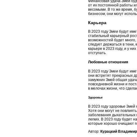
Финансовая удача Змей буде
от их постоянной работы ил
весомыми. В то же время, б
бизнесом, они могут исполь
Карьера
В 2023 году Змеи будут име
стабильный карьерный рост
возможностей будет много,
следует держаться в тени, 
карьере в 2023 году, и у н
отступать.
Любовные отношения
В 2023 году Змеи будут име
они встретят прекрасных др
замужних Змей общая удача
повседневной жизни и пост
в мелочах жизни, что сдел
Здоровье
В 2023 году здоровье Змей
Хотя они могут не повлият
заболевания дыхательных п
легких. В 2023 году будет 
которые хорошо очищают го
Автор:
Курацкий Владимир