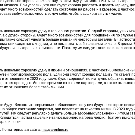
т довольно хорошей в 2023 году. В этом году у них может быть очень хорош
и бизнеса. При условии, что они будут хорошо работать и делать карьеру, д
удет много возможностей сделать состояние на работе и в карьере. В частно
зовать любую возможность вокруг себя, чтобы расширить путь к удаче.
ть довольно хорошую удачу в карьерном развитии. С одной стороны, у них м
, а с другой стороны, будет много возможностей для продвижения по службе
 им также следует уделять больше внимания некоторым деталям. В частност
когда они сходятся с людьми, и не показывать себя слишком сильно. В целом, 
их будут очень хорошие возможности. Поэтому им следует активно использоват
ть довольно хорошую удачу в любви и отношениях. В частности, Змеям очень 
узей противоположного пола. Если они смогут хорошо поладить, то станут п
 в отношениях в 2023 году также будет хорошей, но им нужно обратить вним
араться проводить больше времени со своими партнерами, а также оказывать
ает их отношения более стабильными.
 не будут беспокоить серьезные заболевания, но у них будут некоторые незн
ь на общее состояние здоровья, они повлияют на качество жизни. В 2023 год
утей. Им следует регулярно делать больше аэробных упражнений, чтобы ст
наблюдаться частый кашель из-за чрезмерного нагрева легких. Поэтому им сле
рло и легкие.
. По материалам сайта:
magya-online.ru
.